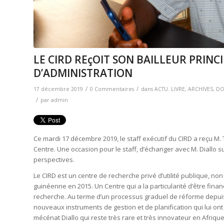
LE CIRD REçOIT SON BAILLEUR PRIN
D’ADMINISTRATION
/
/
17 décembre 2019
0 Commentaires
dans
ACTU. LIVRE
,
ARCHIVES
,
DO
/
par
admin
Ce mardi 17 décembre 2019, le staff exécutif du CIRD a reçu M. 
Centre. Une occasion pour le staff, d’échanger avec M. Diallo sur
perspectives.
Le CIRD est un centre de recherche privé d’utilité publique, no
guinéenne en 2015. Un Centre qui a la particularité d’être fina
recherche. Au terme d’un processus graduel de réforme depuis j
nouveaux instruments de gestion et de planification qui lui o
mécénat Diallo qui reste très rare et très innovateur en Afrique