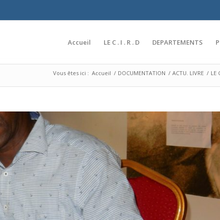
Accueil
LE C . I . R . D
DEPARTEMENTS
Vous êtes ici :
Accueil
/
DOCUMENTATION
/
ACTU. LIVRE
/
LE 