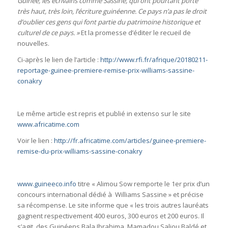
Guinée, les écrivains comme Sassine, qui ont pourtant porté
très haut, très loin, l’écriture guinéenne. Ce pays n’a pas le droit
d’oublier ces gens qui font partie du patrimoine historique et
culturel de ce pays. »
Et la promesse d’éditer le recueil de
nouvelles.
Ci-après le lien de l’article :
http://www.rfi.fr/afrique/20180211-
reportage-guinee-premiere-remise-prix-williams-sassine-
conakry
Le même article est repris et publié in extenso sur le site
www.africatime.com
Voir le lien :
http://fr.africatime.com/articles/guinee-premiere-
remise-du-prix-williams-sassine-conakry
www.guineeco.info
titre « Alimou Sow remporte le 1er prix d’un
concours international dédié à Williams Sassine » et précise
sa récompense. Le site informe que « les trois autres lauréats
gagnent respectivement 400 euros, 300 euros et 200 euros. Il
s’agit des Guinéens Bala Ibrahima, Mamadou Saliou Baldé et