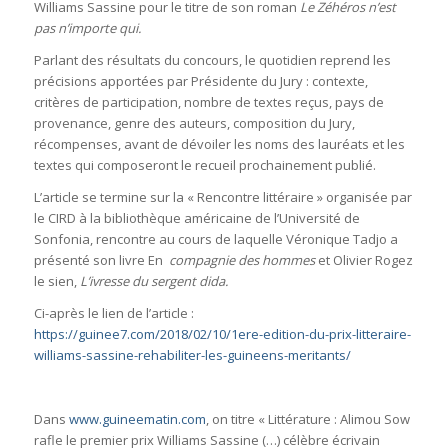
Williams Sassine pour le titre de son roman
Le Zéhéros n’est
pas n’importe qui.
Parlant des résultats du concours, le quotidien reprend les
précisions apportées par Présidente du Jury : contexte,
critères de participation, nombre de textes reçus, pays de
provenance, genre des auteurs, composition du Jury,
récompenses, avant de dévoiler les noms des lauréats et les
textes qui composeront le recueil prochainement publié.
L’article se termine sur la « Rencontre littéraire » organisée par
le CIRD à la bibliothèque américaine de l’Université de
Sonfonia, rencontre au cours de laquelle Véronique Tadjo a
présenté son livre En
compagnie des hommes
et Olivier Rogez
le sien,
L’ivresse du sergent dida.
Ci-après le lien de l’article :
https://guinee7.com/2018/02/10/1ere-edition-du-prix-litteraire-
williams-sassine-rehabiliter-les-guineens-meritants/
Dans
www.guineematin.com
, on titre « Littérature : Alimou Sow
rafle le premier prix Williams Sassine (…) célèbre écrivain