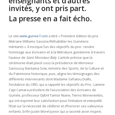
enseignants et d’autres
invités, y ont pris part.
La presse en a fait écho.
Le site
www.guinee7.com
a titré « Première édition du prix
littéraire Williams Sassine/Réhabiliter les Guinéens
méritants ». Il invoque l’un des objectifs du prix : rendre
hommage aux écrivains et à la littérature guinéenne à travers
l’auteur de
Saint Monsieur Baly
. L’article précise que la
cérémonie était placé sous la présidence de Monsieur
Sanoussy Bantama Sow, ministre des Sports, de la Culture et
du Patrimoine historique, puis, aligne les témoignages des
différents intervenants dont Madame Safiatou Diallo,
fondatrice du CIRD, qui a rappelé les objectifs du Prix ; Lamine
Capi Camara président de l’association des écrivains de
Guinée, professeur Djibril Tamsir Niane, Tierno Monenembo,
qui ont exprimé leur satisfaction pour l’initiative et interpellé
l’Etat sur la nécessité de célébrer et d’honorer ses valeureux
enfants. Enfin Justin Morel Junior qui a raconté avoir inspiré,