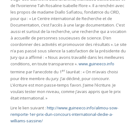
de l’Ivoirienne Tah Rosaline Isabelle Flore ». Il a renchéri avec
les propos de madame Diallo Safiatou, fondatrice du CIRD,
pour qui : « Le Centre international de Recherche et de
Documentation, c’est l’accès à une large documentation. C’est
aussi et surtout de la recherche, une recherche qui a vocation
à accueillir de personnes soucieuses de science. D’en
coordonner des activités et promouvoir des résultats ». Le site
n’a pas passé sous silence la satisfaction de la présidente du
Jury qui a affirmé : « Nous avons travaillé dans les meilleures
conditions, en toute transparence ».
www.guineeco.info
er
termine par l’anecdote du 1
lauréat : « On m’avais choisi
pour être membre du jury. J’ai décliné, pour concourir.
L’écriture est mon passe-temps favori. J’aime l’écriture. Je
voulais tester mon niveau, comme j’avais appris que le prix
était international. »
Lire le lien suivant :
http://www.guineeco.info/alimou-sow-
remporte-1er-prix-dun-concours-international-dedie-a-
williams-sassine/