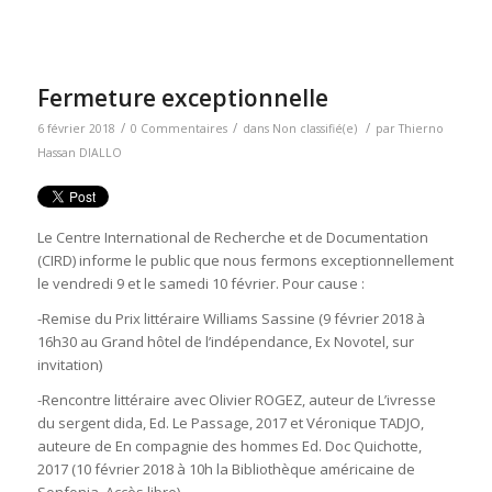
Fermeture exceptionnelle
/
/
/
6 février 2018
0 Commentaires
dans
Non classifié(e)
par
Thierno
Hassan DIALLO
Le Centre International de Recherche et de Documentation
(CIRD) informe le public que nous fermons exceptionnellement
le vendredi 9 et le samedi 10 février. Pour cause :
-Remise du Prix littéraire Williams Sassine (9 février 2018 à
16h30 au Grand hôtel de l’indépendance, Ex Novotel, sur
invitation)
-Rencontre littéraire avec Olivier ROGEZ, auteur de
L’ivresse
du sergent
dida
, Ed. Le Passage, 2017 et Véronique TADJO,
auteure de
En compagnie des hommes
Ed. Doc Quichotte,
2017 (10 février 2018 à 10h la Bibliothèque américaine de
Sonfonia. Accès libre)