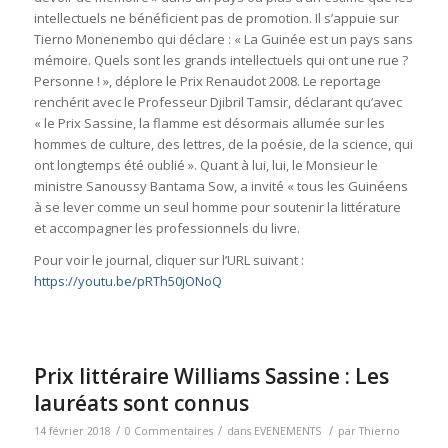
intellectuels ne bénéficient pas de promotion. Il s’appuie sur
Tierno Monenembo qui déclare : « La Guinée est un pays sans
mémoire. Quels sont les grands intellectuels qui ont une rue ?
Personne ! », déplore le Prix Renaudot 2008. Le reportage
renchérit avec le Professeur Djibril Tamsir, déclarant qu’avec
« le Prix Sassine, la flamme est désormais allumée sur les
hommes de culture, des lettres, de la poésie, de la science, qui
ont longtemps été oublié ». Quant à lui, lui, le Monsieur le
ministre Sanoussy Bantama Sow, a invité « tous les Guinéens
à se lever comme un seul homme pour soutenir la littérature
et accompagner les professionnels du livre.
Pour voir le journal, cliquer sur l’URL suivant :
https://youtu.be/pRTh50jONoQ
Prix littéraire Williams Sassine : Les
lauréats sont connus
/
/
/
14 février 2018
0 Commentaires
dans
EVENEMENTS
par
Thierno