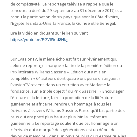
de compétitivité. Le reportage télévisé a rappelé que le
concours a duré du 29 septembre au 31 décembre 2017, et a
connu la participation de six pays que sont la Côte d’Ivoire,
l’Egypte, les Etats-Unis, la France, la Guinée et le Sénégal.
Lire la vidéo en cliquant sur le lien suivant :
https://youtu.be/PGV85dd8Nkg
Sur EvasionTV, le même écho est fait sur l’événement qui,
selon le reportage, marque « la fin de la première édition du
Prix littéraire Williams Sassine ». Edition qui a mis en
compétition « 64 auteurs dont quatre ont pu se distinguer. »
EvasionTV revient, dans un entretien avec Madame la
fondatrice, sur le triple objectif du Prix Sassine : « Encourager
l’écriture et la lecture, faire la promotion de la littérature
guinéenne et africaine, rendre un hommage à tous les
écrivains à travers Williams Sassine. Parce qu’il fait partie des
ceux qui ont porté plus haut et plus loin la littérature
guinéenne. » Le reportage soutient que cet hommage à un
« écrivain qui a marqué des générations est un début de
devoir de mémoire » dans un pays où plus d’un estime que les