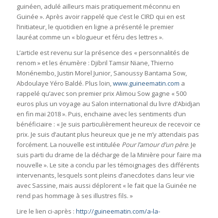
guinéen, adulé ailleurs mais pratiquement méconnu en
Guinée ». Après avoir rappelé que c’est le CIRD qui en est
l’initiateur, le quotidien en ligne a présenté le premier
lauréat comme un « blogueur et féru des lettres ».
L’article est revenu sur la présence des « personnalités de
renom » et les énumère : Djibril Tamsir Niane, Thierno
Monénembo, Justin Morel Junior, Sanoussy Bantama Sow,
Abdoulaye Yéro Baldé. Plus loin,
www.guineematin.com
a
rappelé qu’avec son premier prix Alimou Sow gagne « 500
euros plus un voyage au Salon international du livre d’Abidjan
en fin mai 2018 ». Puis, enchaine avec les sentiments d’un
bénéficiaire : « Je suis particulièrement heureux de recevoir ce
prix. Je suis d’autant plus heureux que je ne m’y attendais pas
forcément. La nouvelle est intitulée
Pour l’amour d’un père
. Je
suis parti du drame de la décharge de la Minière pour faire ma
nouvelle ». Le site a conclu par les témoignages des différents
intervenants, lesquels sont pleins d’anecdotes dans leur vie
avec Sassine, mais aussi déplorent « le fait que la Guinée ne
rend pas hommage à ses illustres fils. »
Lire le lien ci-après :
http://guineematin.com/a-la-