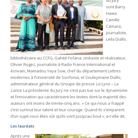
du jury
sont Barry
Hawa
Camille
Camara,
journaliste,
Leïla Diallo,
bibliothécaire au CCFG, Gahité Fofana, cinéaste et réalisateur,
Olivier Rogez, journaliste à Radio France International et
écrivain, Mamadou Yaya Sow, chef du département Lettres
modernes à l’Université de Sonfonia, et Souleymane Diallo,
administrateur général du Groupe de presse
Le Lynx – La
Lance
. La présidente du Jury ne s’est pas tue sur le dynamisme
et l’innovation qui caractérisent les textes dont la majorité des
auteurs ont moins de trente-cinq ans. « Ce qui nous a frappé
c’est surtout leur talent et leur courage. Quand ils s’emparent
d’un sujet vous êtes sûr qu’ils vont jusqu’au bout », a-t-elle dit.
Les lauréats
Après une