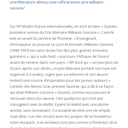
une/litterature-alimou-sow-rafle-premier-prix-williams-
sassine/
Sur RFI (Radio France internationale), on écrit en titre « Guinée :
première remise du Prix littéraire Williams Sassine ». L’article
met en avant la carrière de l’homme. « Enseignant,
chroniqueur au journal
Le Lynx
et écrivain, Williams Sassine
(1944-1997) est sans doute l’un des plus grands écrivains
guinéens », qui a subi l’exil, « parcouru l’Afrique de l’ouest
avant de revenir dans son pays. » RFI écrit qu’ « un peu plus de
20 ans après son décès, un prix littéraire portant son nom est
organisé à Conakry, signe que sa mémoire et son œuvre
restent une source d’inspiration pour les jeunes auteurs ».
L’article cite Alimou Sow, premier lauréat, qui a dit à sa façon
qui était Williams Sassine
« Sassine, comme vous pouvez le
retrouver dans son œuvre, c’est quelqu’un qui n’est pas
transigeant avec la réalité, il peint la réalité avec une plume
acerbe, sans concession. Il a accepté de vivre une vie simple,
mais libre. »
Le site conclut avec les propos de la fondatrice
selon lesquels
«Les écrivains sont peu connus à l’intérieur de la