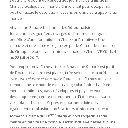
Souaré, président du Réseau des journalistes amis de la
Chine, a expliqué comment la Chine a fait pour occuper sa
position actuelle et ce que « l’ascension chinoise a apporté au
monde ».
Alhassane Souaré fait partie des 50 journalistes et
fonctionnaires guinéens chargés de l’information, ayant
bénéficié d’une formation en Chine sur l’initiative « Une
ceinture et une route », organisée par le Centre de formation
du Groupe de publication internationale de Chine (CPIG), du 4
au 28 juillet 2017.
Pour expliquer la Chine actuelle, Alhassane Souaré est parti
de l’extrait « La terre est plate », tirée selon lui de la préface du
livre
Une ceinture et une route
. Pour lui, les Chinois ont vite
compris que « le monde est un village planétaire divisé en
mers et continents, pays développés et pays en voie
développement, centre et périphérie ». Et de revenir sur ce
vieil adage chinois : « Si près et pourtant si loin ». Il a
également fait allusion aux 5 facteurs d’interconnexion qui
ème
forment la trame du 21
siècle et dont l’objectif est de
mettre en œuvre une mondialisation inclusive basée sur une