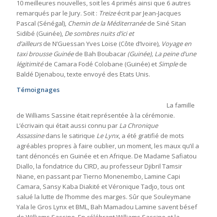
10 meilleures nouvelles, soit les 4 primés ainsi que 6 autres
remarqués par le Jury. Soit :
Treize
écrit par Jean-Jacques
Pascal (Sénégal),
Chemin de la Méditerranée
de Siné Sitan
Sidibé (Guinée),
De sombres nuits d’ici et
d’ailleurs
de
N’Guessan Yves Loise (Côte d’Ivoire)
, Voyage en
taxi brousse Guinée
de Bah Boubacar
(Guinée), La peine d’une
légitimité
de
Camara Fodé Colobane (Guinée) et
Simple
de
Baldé Djenabou, texte envoyé des Etats Unis.
Témoignages
La famille
de Williams Sassine était représentée à la cérémonie.
L’écrivain qui était aussi connu par
La Chronique
Assassine
dans le satirique
Le Lynx
, a été gratifié de mots
agréables propres à faire oublier, un moment, les maux qu’il a
tant dénoncés en Guinée et en Afrique. De Madame Safiatou
Diallo, la fondatrice du CIRD, au professeur Djibril Tamsir
Niane, en passant par Tierno Monenembo, Lamine Capi
Camara, Sansy Kaba Diakité et Véronique Tadjo, tous ont
salué la lutte de l’homme des marges. Sûr que Souleymane
Yala le Gros Lynx et BML, Bah Mamadou Lamine savent bésef
de Williams Sassine. En célébrant Williams Sassine et la