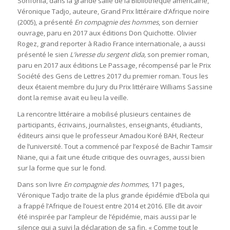
Sonfonia, dans la grande salle de la Bibliothèque américaine,
Véronique Tadjo, auteure, Grand Prix littéraire d’Afrique noire
(2005), a présenté
En compagnie des hommes
, son dernier
ouvrage, paru en 2017 aux éditions Don Quichotte. Olivier
Rogez, grand reporter à Radio France internationale, a aussi
présenté le sien
L’ivresse du sergent dida,
son premier roman,
paru en 2017 aux éditions Le Passage, récompensé par le Prix
Société des Gens de Lettres 2017 du premier roman. Tous les
deux étaient membre du Jury du Prix littéraire Williams Sassine
dont la remise avait eu lieu la veille.
La rencontre littéraire a mobilisé plusieurs centaines de
participants, écrivains, journalistes, enseignants, étudiants,
éditeurs ainsi que le professeur Amadou Koré BAH, Recteur
de l’université. Tout a commencé par l’exposé de Bachir Tamsir
Niane, qui a fait une étude critique des ouvrages, aussi bien
sur la forme que sur le fond.
Dans son livre
En compagnie des hommes,
171 pages,
Véronique Tadjo traite de la plus grande épidémie d’Ebola qui
a frappé l’Afrique de l’ouest entre 2014 et 2016. Elle dit avoir
été inspirée par l’ampleur de l’épidémie, mais aussi par le
silence qui a suivi la déclaration de sa fin. « Comme tout le