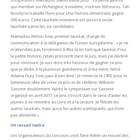
d’inspiration.
Mamadou Saliou Baldé pour :
La petite albinos
qui mendiait sur l’échangeur
, troisième, s’octroie 300 euros. Tah
Roselyne Isabelle Flore pour
Une histoire alimentaire,
gagne
200 euros. Cette lauréate ivoirienne est aussi la seule
lauréate parmi les six candidates.
Mamadou Alimou Sow, premier lauréat, chargé de
communication à la délégation de l’Union européenne : « Je ne
m’attendais pas forcément à être là en tant que lauréat. Pour
la petite histoire, j’étais pressenti dans le Jury, mais j’ai décliné
pour concourir. Je suis donc très heureux de gagner ce prix
que je dédie à la jeunesse guinéenne et à ma mère, Néné
Adama Oury Sow, paix à son âme ! Je remercie le CIRD pour la
lumineuse idée de créer ce prix et de célébrer Williams
Sassine doublement. Après le symposium sur Sassine
organisé en avril 2017, ce prix s’inscrit dans le sens d’aider les
jeunes à se remettre au Livre et à la Lecture. Je félicite les
autres lauréats, mais aussi les autres participants, qui n’ont
pas démérité ».
Un recueil naitra
Les organisateurs du concours vont faire éditer un recueil des