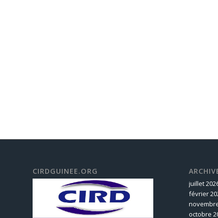
CIRDGUINEE.ORG
ARCHIV
juillet 202
février 20
novembre
octobre 2