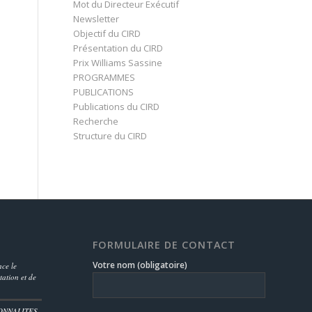
Mot du Directeur Exécutif
Newsletter
Objectif du CIRD
Présentation du CIRD
Prix Williams Sassine
PROGRAMMES
PUBLICATIONS
Publications du CIRD
Recherche
Structure du CIRD
FORMULAIRE DE CONTACT
Votre nom (obligatoire)
ce le
ation et de
ONNALITES