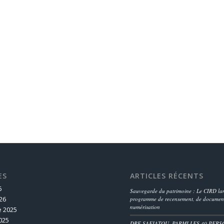
ES
ARTICLES RÉCENTS
6
Sauvegarde du patrimoine : Le CIRD lan
26
programme de recensement, de document
numérisation
 2025
025
DRE SAFIATOU, PARMI LES 40 PERS