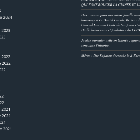
QUI FONT BOUGER LA GUINEE ET L
5
Deux œuvres pour une même famille aca
e 2024
hommage à Pr Daniel Lamah, Recteur de
Général Lansana Conté de Sonfonia et à
 2023
Diallo historienne et fondatrice du CIR
023
Justice transitionnelle en Guinée : quan
rencontre l’histoire.
3
Mérite : Dre Safiatou décroche le d’Exc
 2022
 2022
022
2
22
022
 2021
 2021
021
e 2021