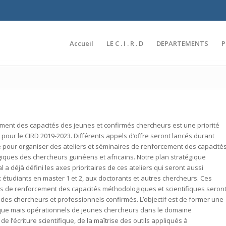
Accueil
LE C . I . R . D
DEPARTEMENTS
ment des capacités des jeunes et confirmés chercheurs est une priorité
e pour le CIRD 2019-2023. Différents appels d’offre seront lancés durant
 pour organiser des ateliers et séminaires de renforcement des capacité
ques des chercheurs guinéens et africains. Notre plan stratégique
 a déjà défini les axes prioritaires de ces ateliers qui seront aussi
 étudiants en master 1 et 2, aux doctorants et autres chercheurs. Ces
 de renforcement des capacités méthodologiques et scientifiques seron
des chercheurs et professionnels confirmés. L’objectif est de former une
que mais opérationnels de jeunes chercheurs dans le domaine
 l’écriture scientifique, de la maîtrise des outils appliqués à