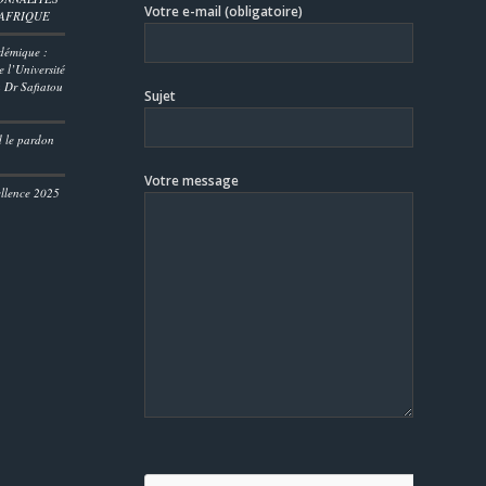
Votre e-mail (obligatoire)
’AFRIQUE
démique :
 l’Université
 Dr Safiatou
Sujet
D
d le pardon
Votre message
ellence 2025