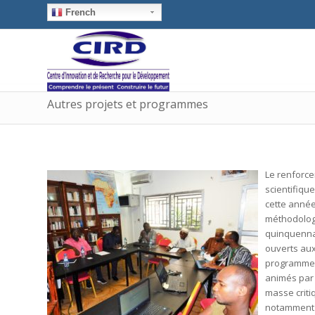
French
Autres projets et programmes
Le renforce
scientifiqu
cette année
méthodologi
quinquennal
ouverts aux
programmes
animés par 
masse criti
notamment de