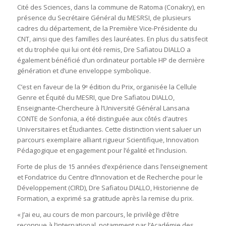
Cité des Sciences, dans la commune de Ratoma (Conakry), en
présence du Secrétaire Général du MESRSI, de plusieurs
cadres du département, de la Première Vice-Présidente du
CNT, ainsi que des familles des lauréates. En plus du satisfecit
et du trophée qui lui ont été remis, Dre Safiatou DIALLO a
également bénéficié d’un ordinateur portable HP de dernière
génération et d’une enveloppe symbolique.
C’est en faveur de la 9ᵉ édition du Prix, organisée la Cellule
Genre et Équité du MESRI, que Dre Safiatou DIALLO,
Enseignante-Chercheure à l’Université Général Lansana
CONTE de Sonfonia, a été distinguée aux côtés d’autres
Universitaires et Étudiantes. Cette distinction vient saluer un
parcours exemplaire alliant rigueur Scientifique, Innovation
Pédagogique et engagement pour l’égalité et l’inclusion.
Forte de plus de 15 années d’expérience dans l’enseignement
et Fondatrice du Centre d’Innovation et de Recherche pour le
Développement (CIRD), Dre Safiatou DIALLO, Historienne de
Formation, a exprimé sa gratitude après la remise du prix.
« J’ai eu, au cours de mon parcours, le privilège d’être
reconnue à l’international, notamment par l’Académie des