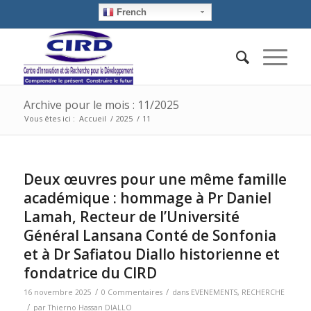
French
Archive pour le mois : 11/2025
Vous êtes ici :
Accueil
/
2025
/
11
Deux œuvres pour une même famille
académique : hommage à Pr Daniel
Lamah, Recteur de l’Université
Général Lansana Conté de Sonfonia
et à Dr Safiatou Diallo historienne et
fondatrice du CIRD
/
/
16 novembre 2025
0 Commentaires
dans
EVENEMENTS
,
RECHERCHE
/
par
Thierno Hassan DIALLO