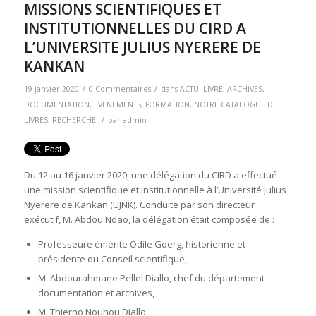
MISSIONS SCIENTIFIQUES ET
INSTITUTIONNELLES DU CIRD A
L’UNIVERSITE JULIUS NYERERE DE
KANKAN
/
/
19 janvier 2020
0 Commentaires
dans
ACTU. LIVRE
,
ARCHIVES
,
DOCUMENTATION
,
EVENEMENTS
,
FORMATION
,
NOTRE CATALOGUE DE
/
LIVRES
,
RECHERCHE
par
admin
Du 12 au 16 janvier 2020, une délégation du CIRD a effectué
une mission scientifique et institutionnelle à l’Université Julius
Nyerere de Kankan (UJNK). Conduite par son directeur
exécutif, M. Abdou Ndao, la délégation était composée de :
Professeure émérite Odile Goerg, historienne et
présidente du Conseil scientifique,
M. Abdourahmane Pellel Diallo, chef du département
documentation et archives,
M. Thierno Nouhou Diallo