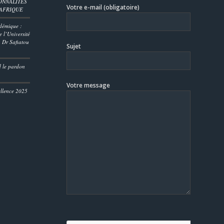
ONNALITES
Votre e-mail (obligatoire)
’AFRIQUE
démique :
 l’Université
 Dr Safiatou
Sujet
D
d le pardon
Votre message
ellence 2025