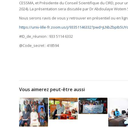
CESSMA, et Présidente du Conseil Scientifique du CIRD, pour une
2024). La présentation sera discutée par Dr Abdoulaye Wotem 
Nous serons ravis de vous y retrouver en présentiel ou en ligne 
https://univ-lille-fr.zoom.us/j/93351146332?pwd=jLNbZbpIb5
#ID_de_réunion
: 933 5114 6332
@Code_secret : 418594
Vous aimerez peut-être aussi