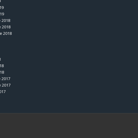
9
19
019
 2018
 2018
e 2018
8
18
018
 2017
 2017
017