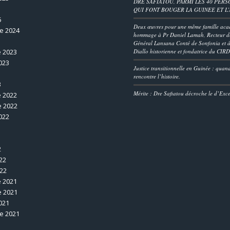
DRE SAFIATOU, PARMI LES 40 PERS
QUI FONT BOUGER LA GUINEE ET L
5
Deux œuvres pour une même famille aca
e 2024
hommage à Pr Daniel Lamah, Recteur de
Général Lansana Conté de Sonfonia et à
 2023
Diallo historienne et fondatrice du CIR
023
Justice transitionnelle en Guinée : quan
rencontre l’histoire.
3
Mérite : Dre Safiatou décroche le d’Exc
 2022
 2022
022
2
22
022
 2021
 2021
021
e 2021