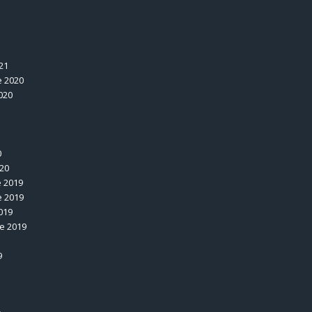
1
21
 2020
020
0
020
 2019
 2019
019
e 2019
9