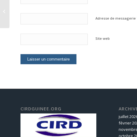
Présentation de Dr
Mamadou BARRY,
Parrain de la 4ème
Adresse de messagerie
Édition du Prix
Littéraire...
Site web
CIRDGUINEE.ORG
ARCHIV
juillet 202
février 20
novembre
octobre 2