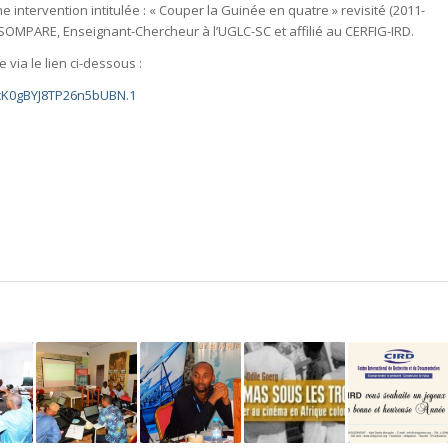
 intervention intitulée : « Couper la Guinée en quatre » revisité (2011-
SOMPARE, Enseignant-Chercheur à l’UGLC-SC et affilié au CERFIG-IRD.
via le lien ci-dessous :
UYcK0gBYJ8TP26n5bUBN.1