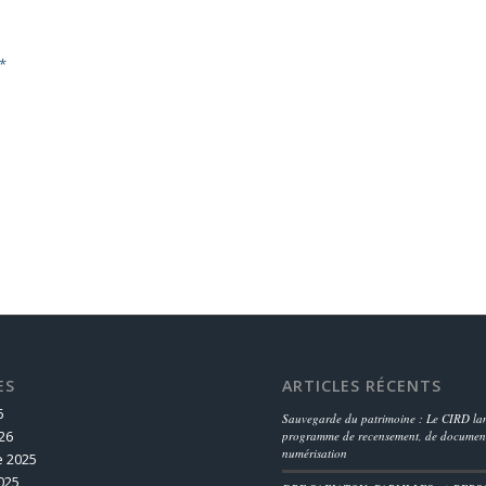
*
ES
ARTICLES RÉCENTS
6
Sauvegarde du patrimoine : Le CIRD lan
26
programme de recensement, de document
numérisation
 2025
025