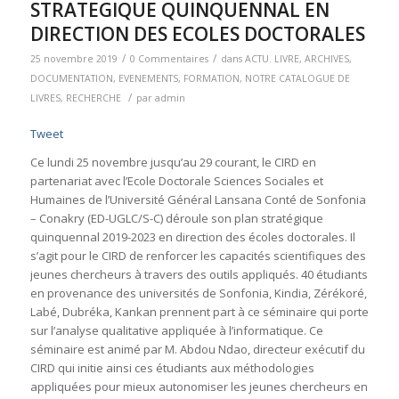
STRATEGIQUE QUINQUENNAL EN
DIRECTION DES ECOLES DOCTORALES
/
/
25 novembre 2019
0 Commentaires
dans
ACTU. LIVRE
,
ARCHIVES
,
DOCUMENTATION
,
EVENEMENTS
,
FORMATION
,
NOTRE CATALOGUE DE
/
LIVRES
,
RECHERCHE
par
admin
Tweet
Ce lundi 25 novembre jusqu’au 29 courant, le CIRD en
partenariat avec l’Ecole Doctorale Sciences Sociales et
Humaines de l’Université Général Lansana Conté de Sonfonia
– Conakry (ED-UGLC/S-C) déroule son plan stratégique
quinquennal 2019-2023 en direction des écoles doctorales. Il
s’agit pour le CIRD de renforcer les capacités scientifiques des
jeunes chercheurs à travers des outils appliqués. 40 étudiants
en provenance des universités de Sonfonia, Kindia, Zérékoré,
Labé, Dubréka, Kankan prennent part à ce séminaire qui porte
sur l’analyse qualitative appliquée à l’informatique. Ce
séminaire est animé par M. Abdou Ndao, directeur exécutif du
CIRD qui initie ainsi ces étudiants aux méthodologies
appliquées pour mieux autonomiser les jeunes chercheurs en