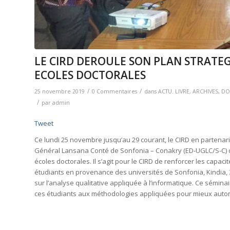
LE CIRD DEROULE SON PLAN STRATE
ECOLES DOCTORALES
/
/
25 novembre 2019
0 Commentaires
dans
ACTU. LIVRE
,
ARCHIVES
,
DO
/
par
admin
Tweet
Ce lundi 25 novembre jusqu’au 29 courant, le CIRD en partenari
Général Lansana Conté de Sonfonia – Conakry (ED-UGLC/S-C) d
écoles doctorales. Il s’agit pour le CIRD de renforcer les capac
étudiants en provenance des universités de Sonfonia, Kindia,
sur l’analyse qualitative appliquée à l’informatique. Ce séminai
ces étudiants aux méthodologies appliquées pour mieux autono