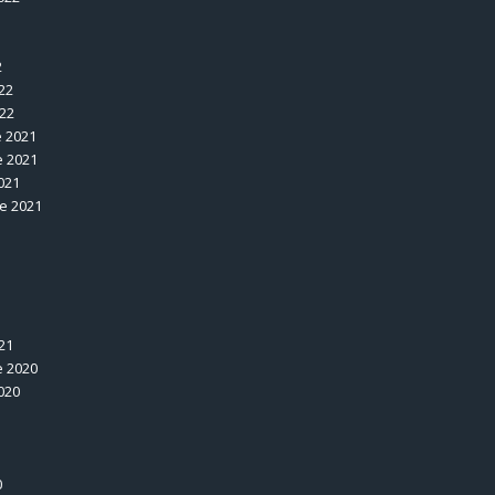
2
22
022
 2021
 2021
021
e 2021
1
21
 2020
020
0