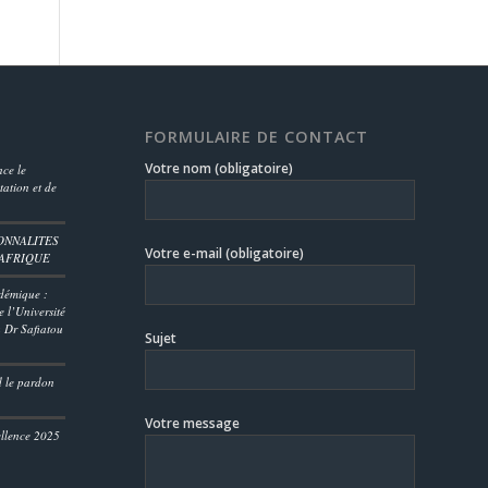
FORMULAIRE DE CONTACT
Votre nom (obligatoire)
ce le
ation et de
ONNALITES
Votre e-mail (obligatoire)
’AFRIQUE
démique :
 l’Université
 Dr Safiatou
Sujet
D
d le pardon
Votre message
ellence 2025