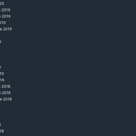
020
 2019
 2019
019
e 2019
9
9
19
019
 2018
 2018
e 2018
8
18