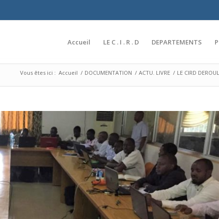
Accueil
LE C . I . R . D
DEPARTEMENTS
Vous êtes ici :
Accueil
/
DOCUMENTATION
/
ACTU. LIVRE
/
LE CIRD DEROU