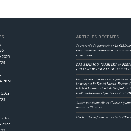
ES
ARTICLES RÉCENTS
6
Sauvegarde du patrimoine : Le CIRD lan
26
programme de recensement, de document
numérisation
 2025
025
DRE SAFIATOU, PARMI LES 40 PERS
QUI FONT BOUGER LA GUINEE ET L
5
Deux œuvres pour une même famille aca
e 2024
hommage à Pr Daniel Lamah, Recteur de
Général Lansana Conté de Sonfonia et à
 2023
Diallo historienne et fondatrice du CIR
023
Justice transitionnelle en Guinée : quan
rencontre l’histoire.
3
Mérite : Dre Safiatou décroche le d’Exc
 2022
 2022
022