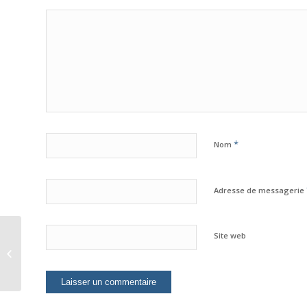
*
Nom
Adresse de messagerie
SECONDE SESSION
Site web
FORMATIVE SUR LES
REGLES D’ECRITURE
D’UN BILLET...