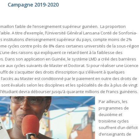
Campagne 2019-2020
e maillon faible de l’enseignement supérieur guinéen. La proportion
faible. A titre d’exemple, l’Université Général Lansana Conté de Sonfonia-
es institutions d’enseignement supérieur du pays, compte moins de 2%
ième cycles contre près de 8% dans certaines universités de la sous-régio
’une des raisons qui expliquent ce retard tient à la faiblesse des
. Dans son application en Guinée, le système LMD a créé des barrières
nce aux cycles suivants de Master et Doctorat. Si pour réaliser une Licence
uffit de s’acquitter des droits d’inscription qui s’élèvent à quelques
 l’accès au Master est conditionné par le paiement en outre des droits de
 sont évalués selon les disciplines et les spécialités de dix à plus de vingt
 l’étudiant devra débourser jusqu’à quarante millions de Francs guinéens.
Par ailleurs, les
programmes de
deuxième et
troisième cycles
souffrent d’un déficit
d’enseignants de