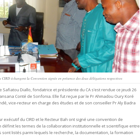
du CIRD échangent la Convention signée en présence des deux délégations respectives
Safiatou Diallo, fondatrice et présidente du CA s’est rendue ce jeudi 26
Lansana Conté de Sonfonia. Elle fut reçue par le Pr Ahmadou Oury Koré
é, vice-recteur en charge des études et de son conseiller Pr Aly Badra
ur exécutif du CIRD et le Recteur Bah ont signé une convention de
définit les termes de la collaboration institutionnelle et scientifique entre
 sont listés parmi lequels le recherche, la documentation, la formation