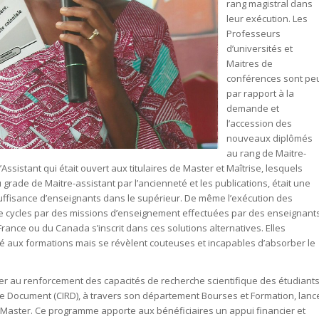
rang magistral dans
leur exécution. Les
Professeurs
d’universités et
Maitres de
conférences sont pe
par rapport à la
demande et
l’accession des
nouveaux diplômés
au rang de Maitre-
Assistant qui était ouvert aux titulaires de Master et Maîtrise, lesquels
rade de Maitre-assistant par l’ancienneté et les publications, était une
insuffisance d’enseignants dans le supérieur. De même l’exécution des
 cycles par des missions d’enseignement effectuées par des enseignant
France ou du Canada s’inscrit dans ces solutions alternatives. Elles
é aux formations mais se révèlent couteuses et incapables d’absorber le
er au renforcement des capacités de recherche scientifique des étudiants
de Document (CIRD), à travers son département Bourses et Formation, lanc
aster. Ce programme apporte aux bénéficiaires un appui financier et