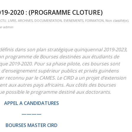
019-2020 : (PROGRAMME CLOTURE)
CTU. LIVRE
,
ARCHIVES
,
DOCUMENTATION
,
EVENEMENTS
,
FORMATION
,
Non classifié(e)
,
ar
admin
éfinis dans son plan stratégique quinquennal 2019-2023,
 son programme de Bourses destinées aux étudiants de
ue 2019-2020. Pour sa phase pilote, ces bourses sont
 d’enseignement supérieur publics et privés guinéens
er reconnu par le CAMES. Le CIRD a un projet d’extension
nt aux autres pays africains. Aux côtés des bourses
que possible le programme destiné aux doctorants.
APPEL A CANDIDATURES
————
BOURSES MASTER CIRD