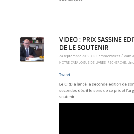
VIDEO : PRIX SASSINE ED
DE LE SOUTENIR
/
/
24 septembre 2019
0 Commentaires
dans
A
NOTRE CATALOGUE DE LIVRES
,
RECHERCHE
,
Unc
Tweet
Le CIRD a lancé la seconde édition de son 
secondes décrit le sens de ce prix et l’urg
soutenir