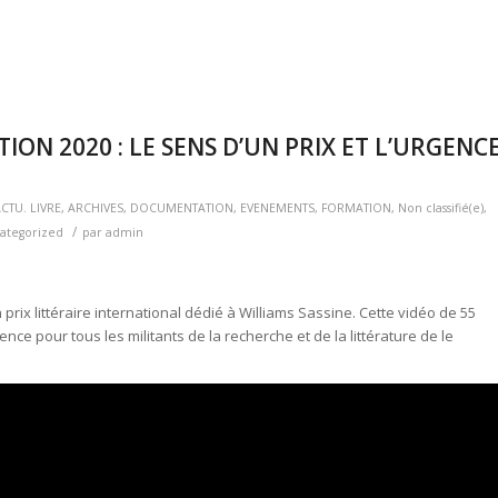
ITION 2020 : LE SENS D’UN PRIX ET L’URGENC
CTU. LIVRE
,
ARCHIVES
,
DOCUMENTATION
,
EVENEMENTS
,
FORMATION
,
Non classifié(e)
,
/
ategorized
par
admin
prix littéraire international dédié à Williams Sassine. Cette vidéo de 55
ence pour tous les militants de la recherche et de la littérature de le