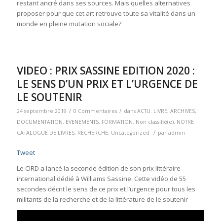
restant ancré dans ses sources. Mais quelles alternatives
proposer pour que cet art retrouve toute sa vitalité dans un
monde en pleine mutation sociale?
VIDEO : PRIX SASSINE EDITION 2020 :
LE SENS D’UN PRIX ET L’URGENCE DE
LE SOUTENIR
/
/
24 septembre 2019
0 Commentaires
dans
ACTU. LIVRE
,
ARCHIVES
,
DOCUMENTATION
,
EVENEMENTS
,
FORMATION
,
Non classifié(e)
,
NOTRE
/
CATALOGUE DE LIVRES
,
RECHERCHE
,
Uncategorized
par
admin
Tweet
Le CIRD a lancé la seconde édition de son prix littéraire
international dédié à Williams Sassine. Cette vidéo de 55
secondes décrit le sens de ce prix et l’urgence pour tous les
militants de la recherche et de la littérature de le soutenir