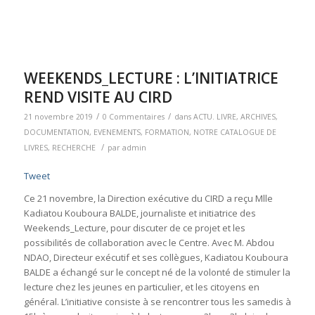
WEEKENDS_LECTURE : L’INITIATRICE
REND VISITE AU CIRD
/
/
21 novembre 2019
0 Commentaires
dans
ACTU. LIVRE
,
ARCHIVES
,
DOCUMENTATION
,
EVENEMENTS
,
FORMATION
,
NOTRE CATALOGUE DE
/
LIVRES
,
RECHERCHE
par
admin
Tweet
Ce 21 novembre, la Direction exécutive du CIRD a reçu Mlle
Kadiatou Kouboura BALDE, journaliste et initiatrice des
Weekends_Lecture, pour discuter de ce projet et les
possibilités de collaboration avec le Centre. Avec M. Abdou
NDAO, Directeur exécutif et ses collègues, Kadiatou Kouboura
BALDE a échangé sur le concept né de la volonté de stimuler la
lecture chez les jeunes en particulier, et les citoyens en
général. L’initiative consiste à se rencontrer tous les samedis à