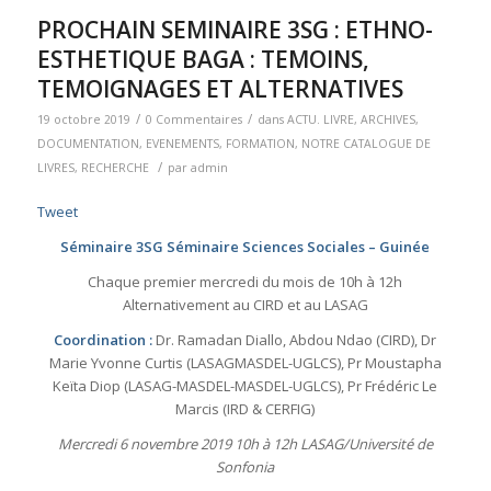
PROCHAIN SEMINAIRE 3SG : ETHNO-
ESTHETIQUE BAGA : TEMOINS,
TEMOIGNAGES ET ALTERNATIVES
/
/
19 octobre 2019
0 Commentaires
dans
ACTU. LIVRE
,
ARCHIVES
,
DOCUMENTATION
,
EVENEMENTS
,
FORMATION
,
NOTRE CATALOGUE DE
/
LIVRES
,
RECHERCHE
par
admin
Tweet
Séminaire 3SG Séminaire Sciences Sociales – Guinée
Chaque premier mercredi du mois de 10h à 12h
Alternativement au CIRD et au LASAG
Coordination :
Dr. Ramadan Diallo, Abdou Ndao (CIRD), Dr
Marie Yvonne Curtis (LASAGMASDEL-UGLCS), Pr Moustapha
Keïta Diop (LASAG-MASDEL-MASDEL-UGLCS), Pr Frédéric Le
Marcis (IRD & CERFIG)
Mercredi 6 novembre 2019 10h à 12h LASAG/Université de
Sonfonia