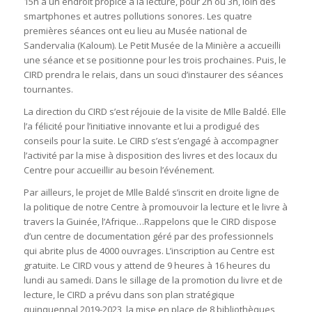
15h à un endroit propice à la lecture, pour 2h ou 3h, loin des
smartphones et autres pollutions sonores. Les quatre
premières séances ont eu lieu au Musée national de
Sandervalia (Kaloum). Le Petit Musée de la Minière a accueilli
une séance et se positionne pour les trois prochaines. Puis, le
CIRD prendra le relais, dans un souci d’instaurer des séances
tournantes.
La direction du CIRD s’est réjouie de la visite de Mlle Baldé. Elle
l’a félicité pour l’initiative innovante et lui a prodigué des
conseils pour la suite. Le CIRD s’est s’engagé à accompagner
l’activité par la mise à disposition des livres et des locaux du
Centre pour accueillir au besoin l’événement.
Par ailleurs, le projet de Mlle Baldé s’inscrit en droite ligne de
la politique de notre Centre à promouvoir la lecture et le livre à
travers la Guinée, l’Afrique…Rappelons que le CIRD dispose
d’un centre de documentation géré par des professionnels
qui abrite plus de 4000 ouvrages. L’inscription au Centre est
gratuite. Le CIRD vous y attend de 9 heures à 16 heures du
lundi au samedi. Dans le sillage de la promotion du livre et de
lecture, le CIRD a prévu dans son plan stratégique
quinquennal 2019-2023, la mise en place de 8 bibliothèques