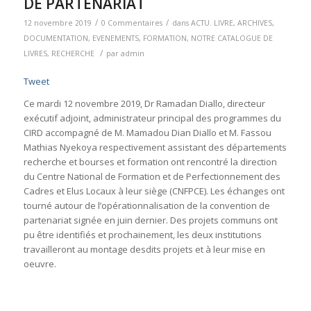
DE PARTENARIAT
/
/
12 novembre 2019
0 Commentaires
dans
ACTU. LIVRE
,
ARCHIVES
,
DOCUMENTATION
,
EVENEMENTS
,
FORMATION
,
NOTRE CATALOGUE DE
/
LIVRES
,
RECHERCHE
par
admin
Tweet
Ce mardi 12 novembre 2019, Dr Ramadan Diallo, directeur
exécutif adjoint, administrateur principal des programmes du
CIRD accompagné de M. Mamadou Dian Diallo et M. Fassou
Mathias Nyekoya respectivement assistant des départements
recherche et bourses et formation ont rencontré la direction
du Centre National de Formation et de Perfectionnement des
Cadres et Elus Locaux à leur siège (CNFPCE). Les échanges ont
tourné autour de l’opérationnalisation de la convention de
partenariat signée en juin dernier. Des projets communs ont
pu être identifiés et prochainement, les deux institutions
travailleront au montage desdits projets et à leur mise en
oeuvre.