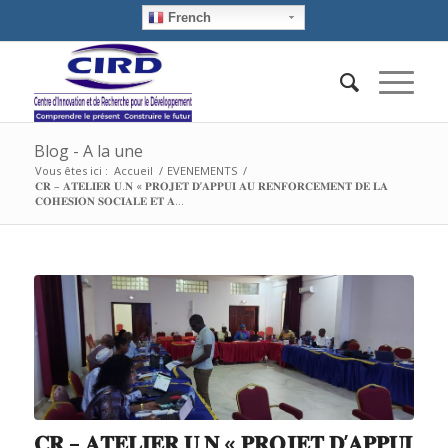
French
Blog - A la une
Vous êtes ici :
Accueil
/
EVENEMENTS
/
𝐂𝐑 – 𝐀𝐓𝐄𝐋𝐈𝐄𝐑 𝐔.𝐍 « 𝐏𝐑𝐎𝐉𝐄𝐓 𝐃’𝐀𝐏𝐏𝐔𝐈 𝐀𝐔 𝐑𝐄𝐍𝐅𝐎𝐑𝐂𝐄𝐌𝐄𝐍𝐓 𝐃𝐄 𝐋𝐀
𝐂𝐎𝐇𝐄𝐒𝐈𝐎𝐍 𝐒𝐎𝐂𝐈𝐀𝐋𝐄 𝐄𝐓 𝐀...
𝐂𝐑 – 𝐀𝐓𝐄𝐋𝐈𝐄𝐑 𝐔.𝐍 « 𝐏𝐑𝐎𝐉𝐄𝐓 𝐃’𝐀𝐏𝐏𝐔𝐈