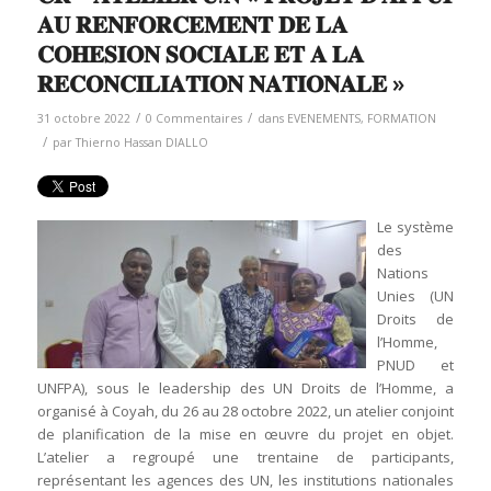
𝐀𝐔 𝐑𝐄𝐍𝐅𝐎𝐑𝐂𝐄𝐌𝐄𝐍𝐓 𝐃𝐄 𝐋𝐀
𝐂𝐎𝐇𝐄𝐒𝐈𝐎𝐍 𝐒𝐎𝐂𝐈𝐀𝐋𝐄 𝐄𝐓 𝐀 𝐋𝐀
𝐑𝐄𝐂𝐎𝐍𝐂𝐈𝐋𝐈𝐀𝐓𝐈𝐎𝐍 𝐍𝐀𝐓𝐈𝐎𝐍𝐀𝐋𝐄 »
/
/
31 octobre 2022
0 Commentaires
dans
EVENEMENTS
,
FORMATION
/
par
Thierno Hassan DIALLO
Le système
des
Nations
Unies (UN
Droits de
l’Homme,
PNUD et
UNFPA), sous le leadership des UN Droits de l’Homme, a
organisé à Coyah, du 26 au 28 octobre 2022, un atelier conjoint
de planification de la mise en œuvre du projet en objet.
L’atelier a regroupé une trentaine de participants,
représentant les agences des UN, les institutions nationales