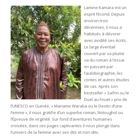
Lamine Kamara est un
esprit fécond. Depuis
environ trois
décennies, il nous a
habitués à dévorer
avec avidité ses écrits.
Le large éventail
couvert par sa plume
va du roman à l’essai
en passant par
l’autobiographie, les
contes et autres études
de cas. Après son
bestseller « Safrin ou le
Duel au Fouet » prix de
l’UNESCO en Guinée, « Mariame Waraba ou le Destin d’une
Femme », il nous gratifie d’un superbe roman, Notoughol ou
l’Épreuve de virginité. Sur fond d’aventures humaines
croisées, dans ces pages captivantes il nous plonge dans
l’univers de la femme avec ses dits et non-dits.