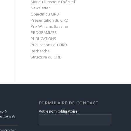
Mot du Directeur Exécutif
Newsletter
Objectif du CIRD
Présentation du CIRD
Prix Williams Sassine
PROGRAMMES
PUBLICATIONS
Publications du CIRD
Recherche
Structure du CIRD
FORMULAIRE DE CONTACT
Votre nom (obligatoire)
ce le
ation et de
ONNALITES