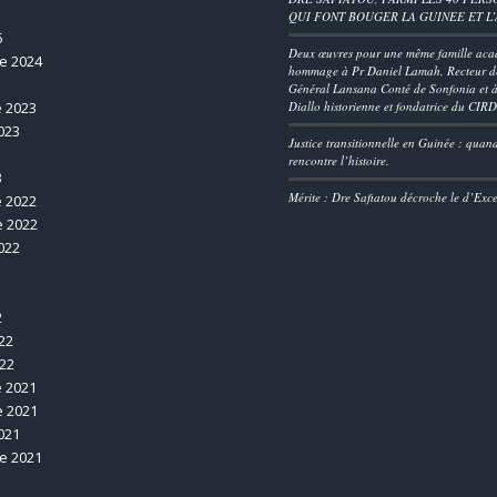
QUI FONT BOUGER LA GUINEE ET L
5
Deux œuvres pour une même famille aca
e 2024
hommage à Pr Daniel Lamah, Recteur de
Général Lansana Conté de Sonfonia et à
 2023
Diallo historienne et fondatrice du CIR
023
Justice transitionnelle en Guinée : quan
rencontre l’histoire.
3
Mérite : Dre Safiatou décroche le d’Exc
 2022
 2022
022
2
22
022
 2021
 2021
021
e 2021