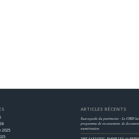
ES
ARTICLES RÉCENTS
6
Sauvegarde du patrimoine : Le CIRD lan
26
programme de recensement, de document
numérisation
 2025
025
DRE SAFIATOU, PARMI LES 40 PERS