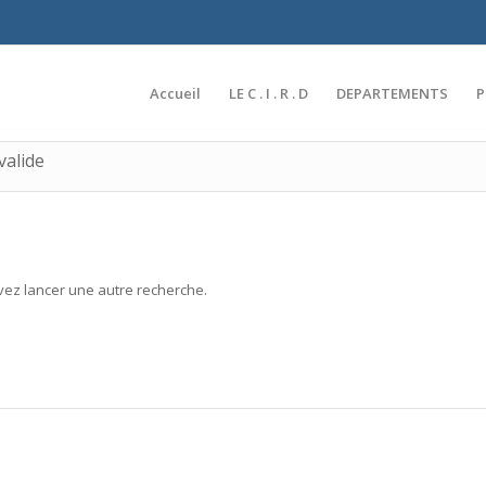
Accueil
LE C . I . R . D
DEPARTEMENTS
valide
uvez lancer une autre recherche.