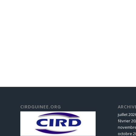
CIRDGUINEE.ORG
ARCHIV
juillet 202
février 20
novembre
octobre 2