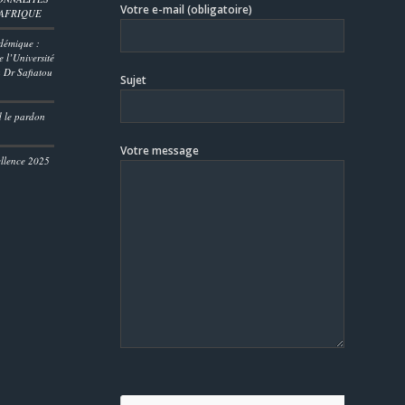
Votre e-mail (obligatoire)
’AFRIQUE
démique :
 l’Université
 Dr Safiatou
Sujet
D
d le pardon
Votre message
ellence 2025