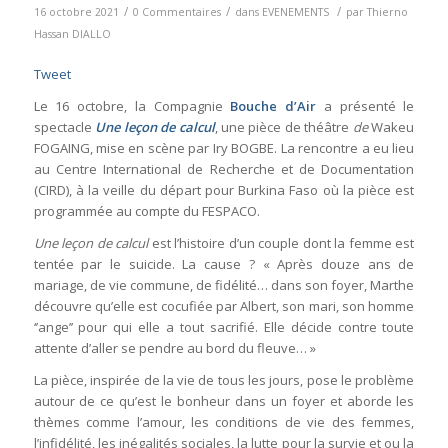
/
/
/
16 octobre 2021
0 Commentaires
dans
EVENEMENTS
par
Thierno
Hassan DIALLO
Tweet
Le 16 octobre, la Compagnie
Bouche d’Air
a présenté le
spectacle
Une leçon de calcul
, une pièce de théâtre
de
Wakeu
FOGAING, mise en scène par Iry BOGBE. La rencontre a eu lieu
au Centre International de Recherche et de Documentation
(CIRD), à la veille du départ pour Burkina Faso où la pièce est
programmée au compte du FESPACO.
Une leçon de calcul
est l’histoire d’un couple dont la femme est
tentée par le suicide. La cause ? « Après douze ans de
mariage, de vie commune, de fidélité… dans son foyer, Marthe
découvre qu’elle est cocufiée par Albert, son mari, son homme
‘’ange’’ pour qui elle a tout sacrifié. Elle décide contre toute
attente d’aller se pendre au bord du fleuve… »
La pièce, inspirée de la vie de tous les jours, pose le problème
autour de ce qu’est le bonheur dans un foyer et aborde les
thèmes comme l’amour, les conditions de vie des femmes,
l’infidélité, les inégalités sociales, la lutte pour la survie et ou la