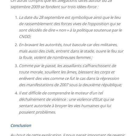
On aurait compris que les allégations faites autour du 28
septembre 2009 se fondent sur trois idées-force :
La date du 28 septembre est symbolique ainsi que le lieu
de rassemblement des forces vives de l’opposition qui se
sont décidés de dire « non » à la politique soutenue par le
CNDD;
En bravant les autorités, tout bascule car des militaires,
mais aussi des civils, entrent dans le stade, ouvre le feu sur
la foule, violent de nombreuses femmes ;
Comme par le passé, les assaillants s’affranchissent de
toute morale, souillent les âmes, blessent les corps et
enlèvent des vies comme ce fut le cas dans la répression
des manifestations de 2007 sous la deuxième république;
Il est difficile de comprendre le moteur d’un tel
déchaînement de violence : une violence d’Etat qui se
sentant autorisée à broyer les vies humaines qui lui
posaient problèmes.
Conclusion
Au bout de cette explication, il nous parait important de revenir