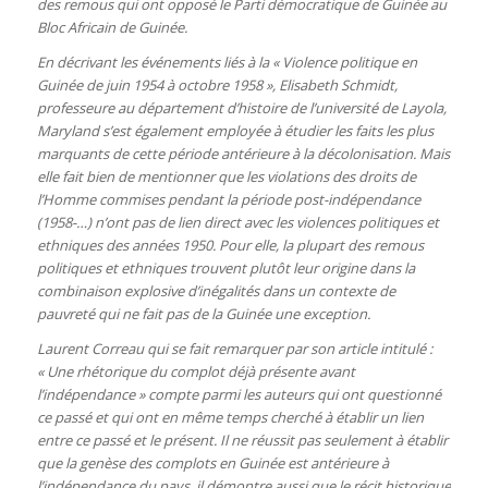
des remous qui ont opposé le Parti démocratique de Guinée au
Bloc Africain de Guinée.
En décrivant les événements liés à la « Violence politique en
Guinée de juin 1954 à octobre 1958 », Elisabeth Schmidt,
professeure au département d’histoire de l’université de Layola,
Maryland s’est également employée à étudier les faits les plus
marquants de cette période antérieure à la décolonisation. Mais
elle fait bien de mentionner que les violations des droits de
l’Homme commises pendant la période post-indépendance
(1958-…) n’ont pas de lien direct avec les violences politiques et
ethniques des années 1950. Pour elle, la plupart des remous
politiques et ethniques trouvent plutôt leur origine dans la
combinaison explosive d’inégalités dans un contexte de
pauvreté qui ne fait pas de la Guinée une exception.
Laurent Correau qui se fait remarquer par son article intitulé :
« Une rhétorique du complot déjà présente avant
l’indépendance » compte parmi les auteurs qui ont questionné
ce passé et qui ont en même temps cherché à établir un lien
entre ce passé et le présent. Il ne réussit pas seulement à établir
que la genèse des complots en Guinée est antérieure à
l’indépendance du pays, il démontre aussi que le récit historique