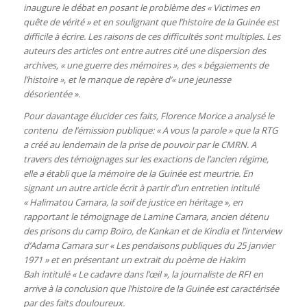
inaugure le débat en posant le problème des « Victimes en
quête de vérité » et en soulignant que l’histoire de la Guinée est
difficile à écrire. Les raisons de ces difficultés sont multiples. Les
auteurs des articles ont entre autres cité une dispersion des
archives, « une guerre des mémoires », des « bégaiements de
l’histoire », et le manque de repère d’« une jeunesse
désorientée ».
Pour davantage élucider ces faits, Florence Morice a analysé le
contenu de l’émission publique: « A vous la parole » que la RTG
a créé au lendemain de la prise de pouvoir par le CMRN. A
travers des témoignages sur les exactions de l’ancien régime,
elle a établi que la mémoire de la Guinée est meurtrie. En
signant un autre article écrit à partir d’un entretien intitulé
« Halimatou Camara, la soif de justice en héritage », en
rapportant le témoignage de Lamine Camara, ancien détenu
des prisons du camp Boiro, de Kankan et de Kindia et l’interview
d’Adama Camara sur « Les pendaisons publiques du 25 janvier
1971 » et en présentant un extrait du poème de Hakim
Bah intitulé « Le cadavre dans l’œil », la journaliste de RFI en
arrive à la conclusion que l’histoire de la Guinée est caractérisée
par des faits douloureux.