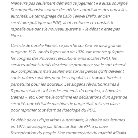
Niane n’a pas seulement démenti ce jugement il a aussi souligné
l’incompréhension autour des dérives autoritaires des nouvelles
autorités. Le témoignage de Baïlo Teliwel Diallo, ancien
secrétaire politique du PDG, vient renforcer ce constat. Il
rappelle que dans le nouveau système, « le débat n’était pas
libre ».
L’article de Coralie Pierret, se penche sur l’année de la grande
purge de 1971. Après l’agression de 1970, elle montre qu’après
les congrès des Pouvoirs révolutionnaires locales (PRL), les
services administratifs devaient se prononcer sur le sort réservé
aux comploteurs mais seulement sur les peines qu’ils devaient
subir: peines capitales pour les coupables et travaux forcés à
perpétuité pour les douteux. Les slogans révolutionnaires à
l’époque étaient : « A bas les ennemis du peuple », « Adieu les
traitres », etc. Comme le confirme les déclarations d’un agent de
sécurité, une véritable machine de purge était mise en place
pour réprimer tout écart de l’idéologie du PDG.
En dépit de ces dispositions autoritaires, la révolte des femmes
en 1977, développé par Mouctar Bah de RFI, a prouvé
l’exaspération du peuple. Une commerçante du marché M’balia