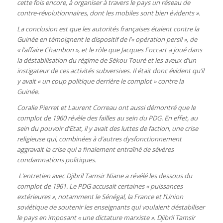
cette fois encore, à organiser à travers le pays un réseau de
contre-révolutionnaires, dont les mobiles sont bien évidents ».
La conclusion est que les autorités françaises étaient contre la
Guinée en témoignent le dispositif de l’« opération persil », de
« l’affaire Chambon », et le rôle que Jacques Foccart a joué dans
la déstabilisation du régime de Sékou Touré et les aveux d’un
instigateur de ces activités subversives. Il était donc évident qu’il
y avait « un coup politique derrière le complot » contre la
Guinée.
Coralie Pierret et Laurent Correau ont aussi démontré que le
complot de 1960 révèle des failles au sein du PDG. En effet, au
sein du pouvoir d’Etat, il y avait des luttes de faction, une crise
religieuse qui, combinées à d’autres dysfonctionnement
aggravait la crise qui a finalement entraîné de sévères
condamnations politiques.
L’entretien avec Djibril Tamsir Niane a révélé les dessous du
complot de 1961. Le PDG accusait certaines « puissances
extérieures », notamment le Sénégal, la France et l’Union
soviétique de soutenir les enseignants qui voulaient déstabiliser
le pays en imposant « une dictature marxiste ». Djibril Tamsir