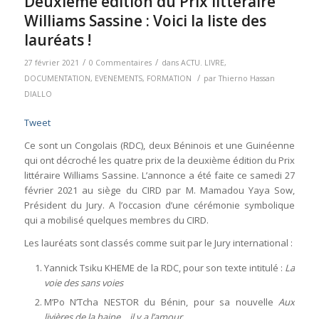
Deuxième édition du Prix littéraire
Williams Sassine : Voici la liste des
lauréats !
/
/
27 février 2021
0 Commentaires
dans
ACTU. LIVRE
,
/
DOCUMENTATION
,
EVENEMENTS
,
FORMATION
par
Thierno Hassan
DIALLO
Tweet
Ce sont un Congolais (RDC), deux Béninois et une Guinéenne
qui ont décroché les quatre prix de la deuxième édition du Prix
littéraire Williams Sassine. L’annonce a été faite ce samedi 27
février 2021 au siège du CIRD par M. Mamadou Yaya Sow,
Président du Jury. A l’occasion d’une cérémonie symbolique
qui a mobilisé quelques membres du CIRD.
Les lauréats sont classés comme suit par le Jury international :
Yannick Tsiku KHEME de la RDC, pour son texte intitulé :
La
voie des sans voies
M’Po N’Tcha NESTOR du Bénin, pour sa nouvelle
Aux
livières de la haine… il y a l’amour