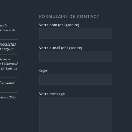
FORMULAIRE DE CONTACT
Votre nom (obligatoire)
ce le
ation et de
ONNALITES
Votre e-mail (obligatoire)
’AFRIQUE
démique :
 l’Université
 Dr Safiatou
Sujet
D
d le pardon
Votre message
ellence 2025