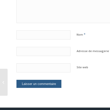
*
Nom
Adresse de messagerie
Site web
LE CIRD ET L’APAC
CELEBRENT LA FEMME