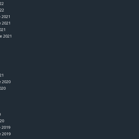
22
022
 2021
 2021
021
e 2021
1
21
 2020
020
0
020
 2019
 2019