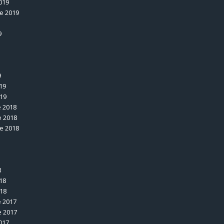
019
e 2019
9
9
19
019
 2018
 2018
e 2018
8
18
018
 2017
 2017
017