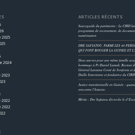
ES
ARTICLES RÉCENTS
6
Sauvegarde du patrimoine : Le CIRD lan
26
programme de recensement, de document
numérisation
 2025
025
DRE SAFIATOU, PARMI LES 40 PERS
QUI FONT BOUGER LA GUINEE ET L
5
Deux œuvres pour une même famille aca
e 2024
hommage à Pr Daniel Lamah, Recteur de
Général Lansana Conté de Sonfonia et à
 2023
Diallo historienne et fondatrice du CIR
023
Justice transitionnelle en Guinée : quan
rencontre l’histoire.
3
Mérite : Dre Safiatou décroche le d’Exc
 2022
 2022
022
2