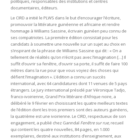
politiques, responsables des institutions et centres
documentaires, éditeurs.
Le CIRD a initié le PLWS dans le but d’encourager l’écriture,
promouvoir la littérature guinéenne et africaine et rendre
hommage à Williams Sassine, écrivain guinéen peu connu de
ses compatriotes. La première édition consistait pour les
candidats à soumettre une nouvelle sur un sujet au choix en
s’inspirant de la phrase de Williams Sassine qui dit : « On a
tellement de réalités qu’on n’écrit pas avec l’imagination […] Il
suffit d’ouvrir sa fenêtre, d’ouvrir sa porte, il suffit de faire 100
mètres dans la rue pour que vous voyiez des choses qui
défient l’imagination ». L’édition a connu un succès
international, avec 64 candidatures dont 11 venues de 5 pays
étrangers. Le Jury international présidé par Véronique Tadjo,
franco-ivoirienne, Grand Prix littéraire d’Afrique noire, a
délibéré le 9 février en choisissant les quatre meilleurs textes
de l’édition dont les trois premiers sont des auteurs guinéens,
la quatrième est une ivoirienne. Le CIRD, respectueux de son
engagement, a publié chez Ganndal
Fenêtre sur rue
, recueil
qui contient les quatre nouvelles, 84 pages, en 1.000
exemplaires, destiné aux institutions d’enseignement, aux