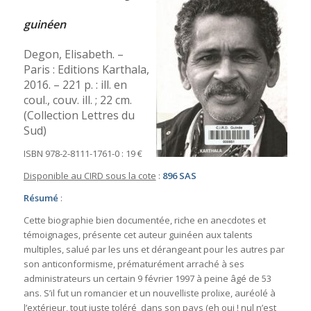
guinéen
Degon, Elisabeth. –
Paris : Editions Karthala,
2016. – 221 p. : ill. en
coul., couv. ill. ; 22 cm.
(Collection Lettres du
Sud)
ISBN 978-2-8111-1761-0 : 19 €
Disponible au CIRD sous la cote
:
896 SAS
Résumé
:
Cette biographie bien documentée, riche en anecdotes et
témoignages, présente cet auteur guinéen aux talents
multiples, salué par les uns et dérangeant pour les autres par
son anticonformisme, prématurément arraché à ses
administrateurs un certain 9 février 1997 à peine âgé de 53
ans. S’il fut un romancier et un nouvelliste prolixe, auréolé à
l’extérieur, tout juste toléré dans son pays (eh oui ! nul n’est