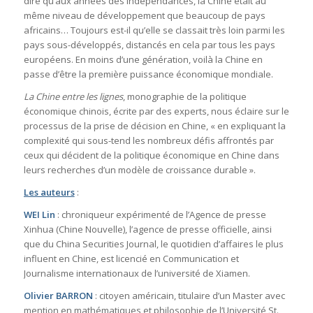
dire qu’aux années des indépendances, la Chine était au
même niveau de développement que beaucoup de pays
africains… Toujours est-il qu’elle se classait très loin parmi les
pays sous-développés, distancés en cela par tous les pays
européens. En moins d’une génération, voilà la Chine en
passe d’être la première puissance économique mondiale.
La Chine entre les lignes
, monographie de la politique
économique chinois, écrite par des experts, nous éclaire sur le
processus de la prise de décision en Chine, « en expliquant la
complexité qui sous-tend les nombreux défis affrontés par
ceux qui décident de la politique économique en Chine dans
leurs recherches d’un modèle de croissance durable ».
Les auteurs
:
WEI Lin
: chroniqueur expérimenté de l’Agence de presse
Xinhua (Chine Nouvelle), l’agence de presse officielle, ainsi
que du China Securities Journal, le quotidien d’affaires le plus
influent en Chine, est licencié en Communication et
Journalisme internationaux de l’université de Xiamen.
Olivier BARRON
: citoyen américain, titulaire d’un Master avec
mention en mathématiques et philosophie de l’Université St.