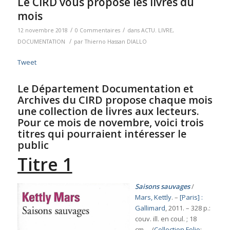
Le CIRD vous propose les livres du
mois
/
/
12 novembre 2018
0 Commentaires
dans
ACTU. LIVRE
,
/
DOCUMENTATION
par
Thierno Hassan DIALLO
Tweet
Le Département Documentation et
Archives du CIRD propose chaque mois
une collection de livres aux lecteurs.
Pour ce mois de novembre, voici trois
titres qui pourraient intéresser le
public
Titre 1
Saisons sauvages
/
Mars, Kettly
. –
[Paris] :
Gallimard
, 2011. – 328 p.:
couv. ill. en coul. ; 18
cm. – (
Collection Folio
;