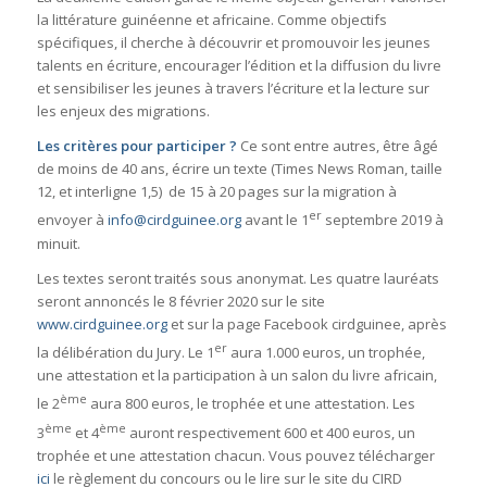
la littérature guinéenne et africaine. Comme objectifs
spécifiques, il cherche à découvrir et promouvoir les jeunes
talents en écriture, encourager l’édition et la diffusion du livre
et sensibiliser les jeunes à travers l’écriture et la lecture sur
les enjeux des migrations.
Les critères pour participer ?
Ce sont entre autres, être âgé
de moins de 40 ans, écrire un texte (Times News Roman, taille
12, et interligne 1,5) de 15 à 20 pages sur la migration à
er
envoyer à
info@cirdguinee.org
avant le 1
septembre 2019 à
minuit.
Les textes seront traités sous anonymat. Les quatre lauréats
seront annoncés le 8 février 2020 sur le site
www.cirdguinee.org
et sur la page Facebook cirdguinee, après
er
la délibération du Jury. Le 1
aura 1.000 euros, un trophée,
une attestation et la participation à un salon du livre africain,
ème
le 2
aura 800 euros, le trophée et une attestation. Les
ème
ème
3
et 4
auront respectivement 600 et 400 euros, un
trophée et une attestation chacun. Vous pouvez télécharger
ici
le règlement du concours ou le lire sur le site du CIRD