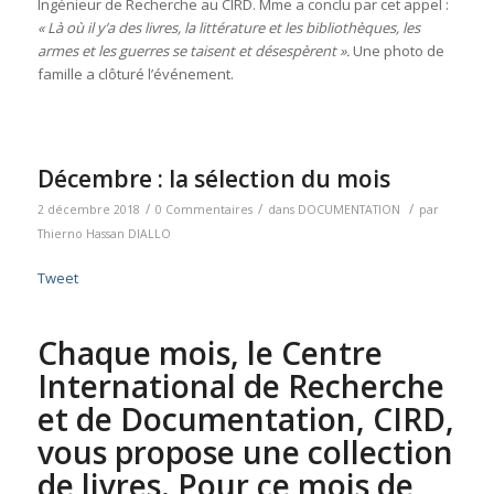
Ingénieur de Recherche au CIRD. Mme a conclu par cet appel :
«
Là où il y’a des livres, la littérature et les bibliothèques, les
armes et les guerres se taisent et désespèrent ».
Une photo de
famille a clôturé l’événement.
Décembre : la sélection du mois
/
/
/
2 décembre 2018
0 Commentaires
dans
DOCUMENTATION
par
Thierno Hassan DIALLO
Tweet
Chaque mois, le Centre
International de Recherche
et de Documentation, CIRD,
vous propose une collection
de livres. Pour ce mois de