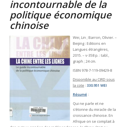
incontournable de la
politique économique
chinoise
Wei, Lin ; Barron, Olivier. –
Beijing : Editions en
Langues étrangères,
2015. – v-358 p. : tabl.,
graph ; 24 cm.
ISBN 978-7-119-09429-8
Disponible au CIRD sous
la cote
:
330.951 WEI
Résumé
:
Qui ne parle et ne
s’étonne du miracle de la
croissance chinoise. En
Afrique on se complait à