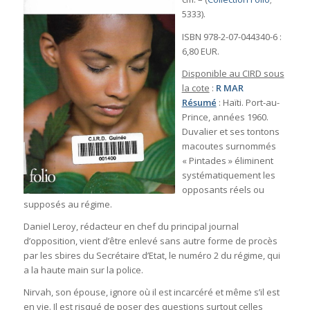
5333).
ISBN 978-2-07-044340-6 :
6,80 EUR.
Disponible au CIRD sous
la cote
:
R MAR
Résumé
: Haïti. Port-au-
Prince, années 1960.
Duvalier et ses tontons
macoutes surnommés
« Pintades » éliminent
systématiquement les
opposants réels ou
supposés au régime.
Daniel Leroy, rédacteur en chef du principal journal
d’opposition, vient d’être enlevé sans autre forme de procès
par les sbires du Secrétaire d’Etat, le numéro 2 du régime, qui
a la haute main sur la police.
Nirvah, son épouse, ignore où il est incarcéré et même s’il est
en vie. Il est risqué de poser des questions surtout celles