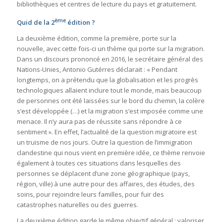
bibliothèques et centres de lecture du pays et gratuitement.
ème
Quid de la 2
édition ?
La deuxième édition, comme la première, porte sur la
nouvelle, avec cette fois-ci un thème qui porte sur la migration.
Dans un discours prononcé en 2016, le secrétaire général des
Nations-Unies, Antonio Gutérres déclarait : « Pendant
longtemps, on a prétendu que la globalisation et les progrès
technologiques allaient inclure tout le monde, mais beaucoup
de personnes ont été laissées sur le bord du chemin, la colère
s’est développée (…) et la migration s’est imposée comme une
menace. Il n’y aura pas de réussite sans répondre à ce
sentiment ». En effet, l’actualité de la question migratoire est
un truisme de nos jours. Outre la question de l’immigration
clandestine qui nous vient en première idée, ce thème renvoie
également à toutes ces situations dans lesquelles des
personnes se déplacent d’une zone géographique (pays,
région, ville) à une autre pour des affaires, des études, des
soins, pour rejoindre leurs familles, pour fuir des
catastrophes naturelles ou des guerres.
La deuxième édition garde le même objectif général : valoriser