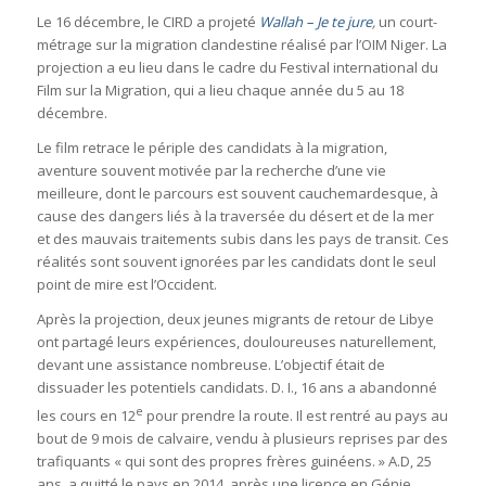
Le 16 décembre, le CIRD a projeté
Wallah – Je te jure
,
un court-
métrage sur la migration clandestine réalisé par l’OIM Niger. La
projection a eu lieu dans le cadre du Festival international du
Film sur la Migration, qui a lieu chaque année du 5 au 18
décembre.
Le film retrace le périple des candidats à la migration,
aventure souvent motivée par la recherche d’une vie
meilleure, dont le parcours est souvent cauchemardesque, à
cause des dangers liés à la traversée du désert et de la mer
et des mauvais traitements subis dans les pays de transit. Ces
réalités sont souvent ignorées par les candidats dont le seul
point de mire est l’Occident.
Après la projection, deux jeunes migrants de retour de Libye
ont partagé leurs expériences, douloureuses naturellement,
devant une assistance nombreuse. L’objectif était de
dissuader les potentiels candidats. D. I., 16 ans a abandonné
e
les cours en 12
pour prendre la route. Il est rentré au pays au
bout de 9 mois de calvaire, vendu à plusieurs reprises par des
trafiquants « qui sont des propres frères guinéens. » A.D, 25
ans, a quitté le pays en 2014, après une licence en Génie