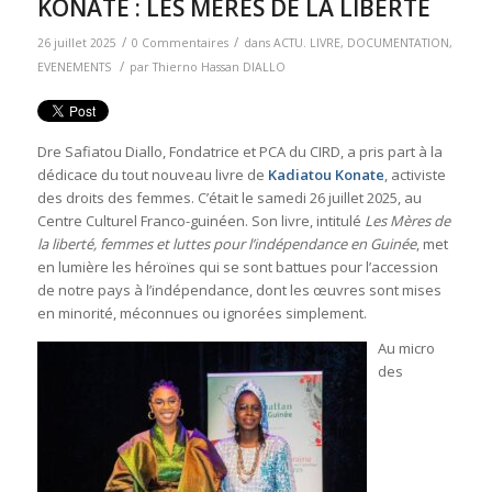
KONATE : LES MERES DE LA LIBERTE
/
/
26 juillet 2025
0 Commentaires
dans
ACTU. LIVRE
,
DOCUMENTATION
,
/
EVENEMENTS
par
Thierno Hassan DIALLO
Dre Safiatou Diallo, Fondatrice et PCA du CIRD, a pris part à la
dédicace du tout nouveau livre de
Kadiatou Konate
, activiste
des droits des femmes. C’était le samedi 26 juillet 2025, au
Centre Culturel Franco-guinéen. Son livre, intitulé
Les Mères de
la liberté, femmes et luttes pour l’indépendance en Guinée
, met
en lumière les héroïnes qui se sont battues pour l’accession
de notre pays à l’indépendance, dont les œuvres sont mises
en minorité, méconnues ou ignorées simplement.
Au micro
des