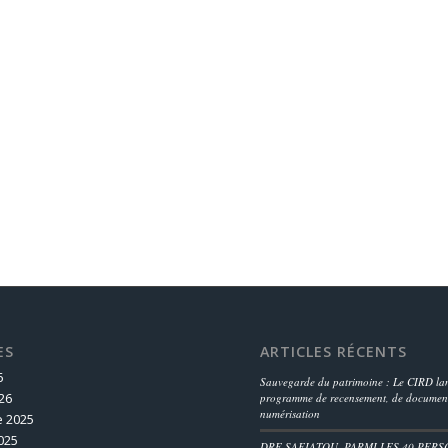
ES
ARTICLES RÉCENTS
6
Sauvegarde du patrimoine : Le CIRD lan
26
programme de recensement, de document
numérisation
 2025
025
DRE SAFIATOU, PARMI LES 40 PERS