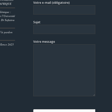
Votre e-mail (obligatoire)
’AFRIQUE
démique :
 l’Université
 Dr Safiatou
Sujet
D
d le pardon
Votre message
ellence 2025