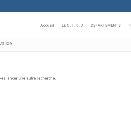
Accueil
LE C . I . R . D
DEPARTEMENTS
valide
uvez lancer une autre recherche.