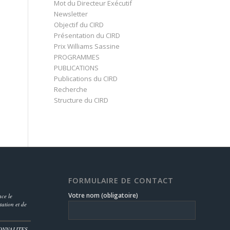
Mot du Directeur Exécutif
Newsletter
Objectif du CIRD
Présentation du CIRD
Prix Williams Sassine
PROGRAMMES
PUBLICATIONS
Publications du CIRD
Recherche
Structure du CIRD
FORMULAIRE DE CONTACT
Votre nom (obligatoire)
ce le
ation et de
ONNALITES