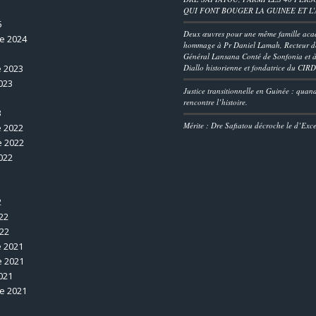
QUI FONT BOUGER LA GUINEE ET L
5
Deux œuvres pour une même famille aca
e 2024
hommage à Pr Daniel Lamah, Recteur de
Général Lansana Conté de Sonfonia et à
 2023
Diallo historienne et fondatrice du CIR
023
Justice transitionnelle en Guinée : quan
rencontre l’histoire.
3
Mérite : Dre Safiatou décroche le d’Exc
 2022
 2022
022
2
22
022
 2021
 2021
021
e 2021