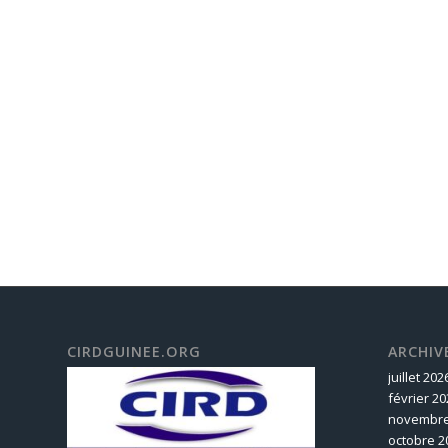
CIRDGUINEE.ORG
ARCHIV
juillet 202
février 20
novembre
octobre 2