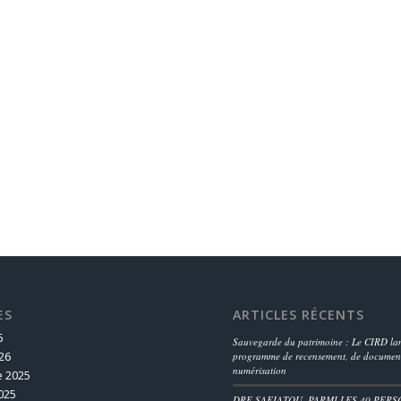
ES
ARTICLES RÉCENTS
6
Sauvegarde du patrimoine : Le CIRD lan
26
programme de recensement, de document
numérisation
 2025
025
DRE SAFIATOU, PARMI LES 40 PERS