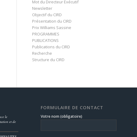
Mot du Directeur Exécutif
Newsletter
Objectif du CIRD
Présentation du CIRD
Prix Williams Sassine
PROGRAMMES
PUBLICATIONS
Publications du CIRD
Recherche
Structure du CIRD
FORMULAIRE DE CONTACT
Votre nom (obligatoire)
ce le
ation et de
ONNALITES