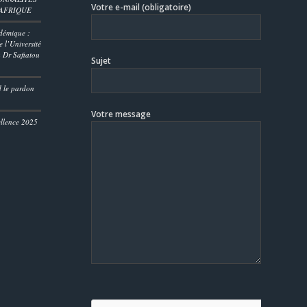
Votre e-mail (obligatoire)
’AFRIQUE
démique :
 l’Université
 Dr Safiatou
Sujet
D
d le pardon
Votre message
ellence 2025