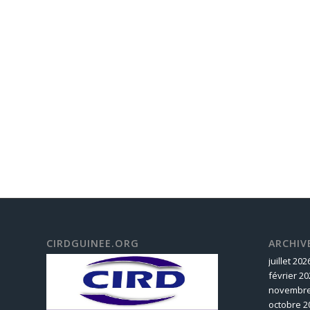
CIRDGUINEE.ORG
ARCHIV
juillet 202
février 20
novembre
octobre 2