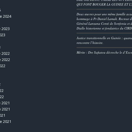
QUI FONT BOUGER LA GUINEE ET L
5
Deux œuvres pour une même famille aca
e 2024
hommage à Pr Daniel Lamah, Recteur de
Général Lansana Conté de Sonfonia et à
 2023
Diallo historienne et fondatrice du CIR
023
Justice transitionnelle en Guinée : quan
rencontre l’histoire.
3
Mérite : Dre Safiatou décroche le d’Exc
 2022
 2022
022
2
22
022
 2021
 2021
021
e 2021