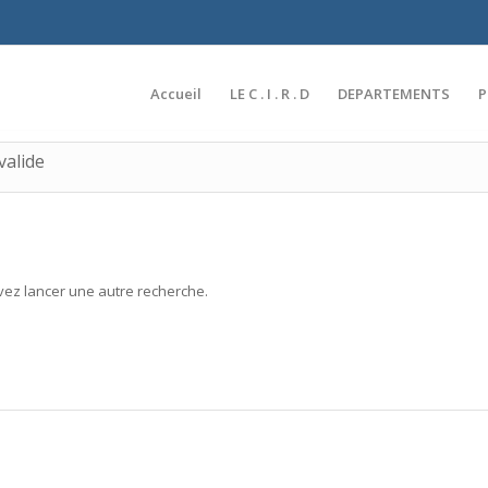
Accueil
LE C . I . R . D
DEPARTEMENTS
valide
uvez lancer une autre recherche.